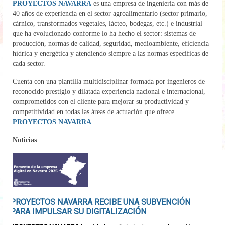
PROYECTOS NAVARRA
es una empresa de ingeniería con más de
Medio Ambiente
40 años de experiencia en el sector agroalimentario (sector primario,
cárnico, transformados vegetales, lácteo, bodegas, etc.) e industrial
I+D+i
que ha evolucionado conforme lo ha hecho el sector: sistemas de
producción, normas de calidad, seguridad, medioambiente, eficiencia
Energía
hídrica y energética y atendiendo siempre a las normas específicas de
cada sector.
Internacionalización
Cuenta con una plantilla multidisciplinar formada por ingenieros de
Clientes
reconocido prestigio y dilatada experiencia nacional e internacional,
comprometidos con el cliente para mejorar su productividad y
competitividad en todas las áreas de actuación que ofrece
Contacto
PROYECTOS NAVARRA
.
Noticias
Noticias
PROYECTOS NAVARRA RECIBE UNA SUBVENCIÓN
PARA IMPULSAR SU DIGITALIZACIÓN