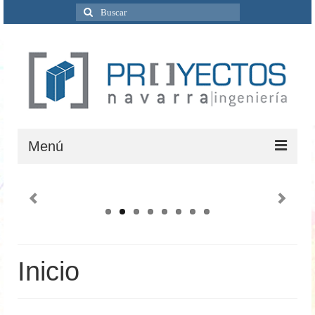
Buscar
por:
Menú
Inicio
Quiénes Somos
Servicios
Inicio
Ingeniería
Ciclo del agua