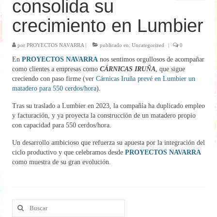
consolida su
Energía
crecimiento en Lumbier
Internacionalización
por
PROYECTOS NAVARRA
|
publicado en:
Uncategorized
|
0
Clientes
En
PROYECTOS NAVARRA
nos sentimos orgullosos de acompañar
como clientes a empresas como
CÁRNICAS IRUÑA
, que sigue
Contacto
creciendo con paso firme (ver
Cárnicas Iruña prevé en Lumbier un
matadero para 550 cerdos/ho
ra
).
Noticias
Tras su traslado a Lumbier en 2023, la compañía ha duplicado empleo
y facturación, y ya proyecta la construcción de un matadero propio
con capacidad para 550 cerdos/hora.
Un desarrollo ambicioso que refuerza su apuesta por la integración del
ciclo productivo y que celebramos desde
PROYECTOS NAVARRA
como muestra de su gran evolución.
Buscar
por: