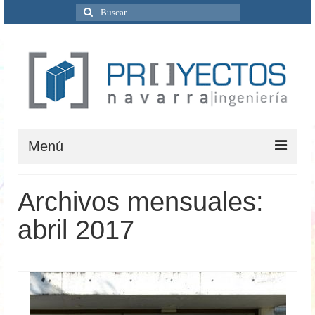
Buscar
por:
Menú
Inicio
Archivos mensuales:
Quiénes Somos
abril 2017
Servicios
Ingeniería
Ciclo del agua