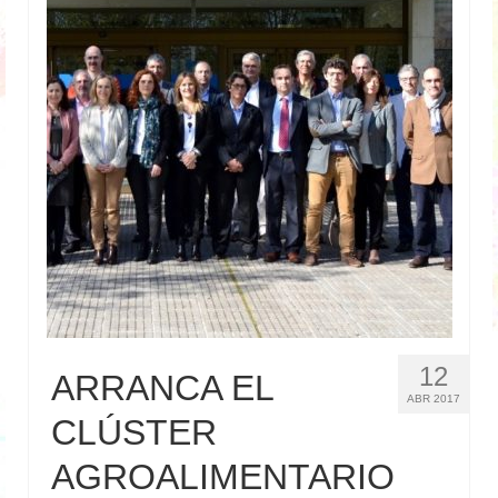
Medio Ambiente
I+D+i
Energía
Internacionalización
Clientes
Contacto
Noticias
12
ARRANCA EL
ABR 2017
CLÚSTER
AGROALIMENTARIO