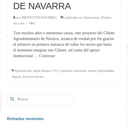
DE NAVARRA
por
PROYECTOS NAVARRA
|
publicado en:
#interesante
,
Nuestro
día a día
|
0
Tras muchos años e intentonas varias, este proyecto del Clúster
Agroalimentario de Navarra, arranca de verdad por fin gracias
al esfuerzo en primera instancia de todos los socios que hasta
el momento integran este Clúster, así como del apoyo
institucional …
Continuar
Agroindustrial
,
capital humano
,
I+D+i
,
ingenieria
,
innovación
,
navarra
,
Oportunidades
Negocio
,
Proyectos Navarra
Buscar
por:
Entradas recientes