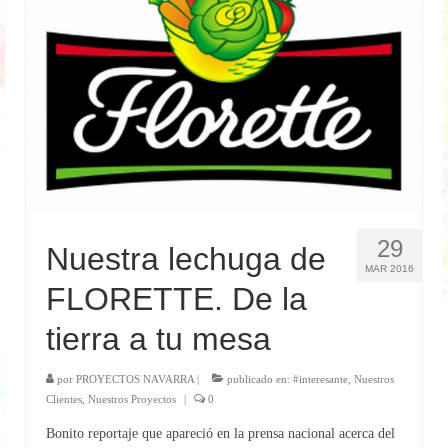
Medio Ambiente
I+D+i
Energía
Internacionalización
Clientes
Contacto
29
Nuestra lechuga de
Noticias
MAR 2016
FLORETTE. De la
tierra a tu mesa
por
PROYECTOS NAVARRA
|
publicado en:
#interesante
,
Nuestros
Clientes
,
Nuestros Proyectos
|
0
Bonito reportaje que apareció en la prensa nacional acerca del