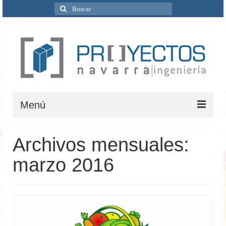
Buscar
por:
Menú
Inicio
Archivos mensuales:
Quiénes Somos
marzo 2016
Servicios
Ingeniería
Ciclo del agua