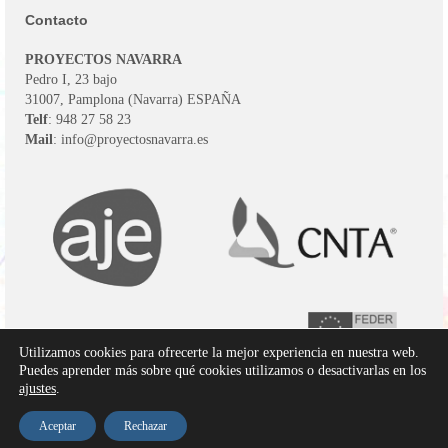
Contacto
PROYECTOS NAVARRA
Pedro I, 23 bajo
31007, Pamplona (Navarra) ESPAÑA
Telf
: 948 27 58 23
Mail
: info@proyectosnavarra.es
Utilizamos cookies para ofrecerte la mejor experiencia en nuestra web.
Puedes aprender más sobre qué cookies utilizamos o desactivarlas en los
ajustes
.
© 2026 Proyectos Navarra
Aceptar
Rechazar