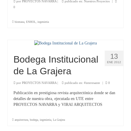
por
PROYECTOS NAVARRA
|
publicado en:
Nuestros Proyectos
|
0
biomasa
,
ENHOL
,
ingenieria
13
Bodega Institucional
ENE 2012
de La Grajera
por
PROYECTOS NAVARRA
|
publicado en:
#interesante
|
0
Publicación en prestigiosa revista arquitectónica donde se dan
detalles de nuestra obra, ejecutada en UTE entre
PROYECTOS NAVARRA y VIRAI ARQUITECTOS
arquitectura
,
bodega
,
ingenieria
,
La Grajera