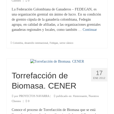
Clientes
|
0
La Federación Colombiana de Ganaderos – FEDEGAN, es
una organización gremial sin ánimo de lucro. En su condición
de gremio cúpula de la ganadería colombiana, Fedegán
agrupa, en calidad de afiliadas, a las organizaciones gremiales
ganaderas regionales y locales, como también …
Continuar
Colombia
,
desarrollo internacional
,
Fedegan
,
sector cárnico
17
Torrefacción de
ENE 2012
Biomasa. CENER
por
PROYECTOS NAVARRA
|
publicado en:
#interesante
,
Nuestros
Clientes
|
0
Conoce el proceso de Torrefacción de Biomasa que se está