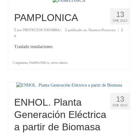
13
PAMPLONICA
ENE 2012
por
PROYECTOS NAVARRA
|
publicado en:
Nuestros Proyectos
|
0
Traslado instalaciones
ingenieria
,
PAMPLONICA
,
sector cárnico
13
ENHOL. Planta
ENE 2012
Generación Eléctrica
a partir de Biomasa