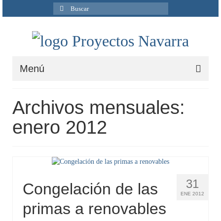
Buscar
por:
Menú
Inicio
Archivos mensuales:
Quiénes Somos
enero 2012
Servicios
Ingeniería
Ciclo del agua
31
Congelación de las
ENE 2012
Medio Ambiente
primas a renovables
I+D+i