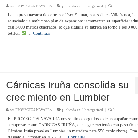
por
PROYECTOS NAVARRA
|
publicado en:
Uncategorized
|
0
La empresa navarra de corte por láser Enimar, con sede en Villafranca, ha
anunciado un ambicioso plan de expansión: incrementar su superficie indus
casi 3 000 metros cuadrados, lo que situaría su fábrica en torno a los 9 000
totales.
…
Continuar
Cárnicas Iruña consolida su
crecimiento en Lumbier
por
PROYECTOS NAVARRA
|
publicado en:
Uncategorized
|
0
En PROYECTOS NAVARRA nos sentimos orgullosos de acompañar como 
a empresas como CÁRNICAS IRUÑA, que sigue creciendo con paso firme
Cárnicas Iruña prevé en Lumbier un matadero para 550 cerdos/hora). Tras
traslado a Lumbier en 2023, la …
Continuar