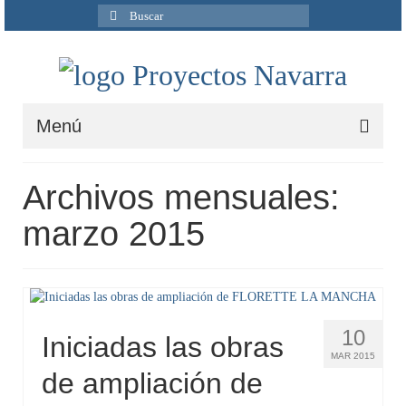
Buscar
por:
Menú
Inicio
Archivos mensuales:
Quiénes Somos
marzo 2015
Servicios
Ingeniería
Ciclo del agua
10
Iniciadas las obras
MAR 2015
Medio Ambiente
de ampliación de
I+D+i