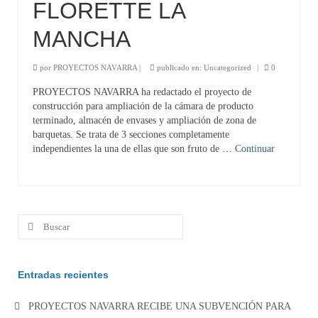
FLORETTE LA
Energía
MANCHA
Internacionalización
por
PROYECTOS NAVARRA
|
publicado en:
Uncategorized
|
0
Clientes
PROYECTOS NAVARRA ha redactado el proyecto de
construcción para ampliación de la cámara de producto
Contacto
terminado, almacén de envases y ampliación de zona de
barquetas. Se trata de 3 secciones completamente
Noticias
independientes la una de ellas que son fruto de …
Continuar
Buscar
por:
Entradas recientes
PROYECTOS NAVARRA RECIBE UNA SUBVENCIÓN PARA