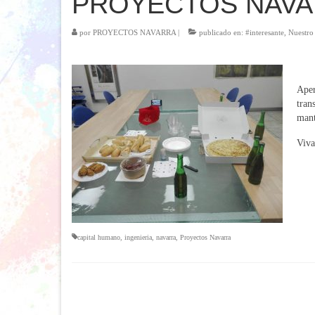
PROYECTOS NAV
por
PROYECTOS NAVARRA
|
publicado en:
#interesante
,
Nuestro 
Aper
tran
mant
Viva
capital humano
,
ingenieria
,
navarra
,
Proyectos Navarra