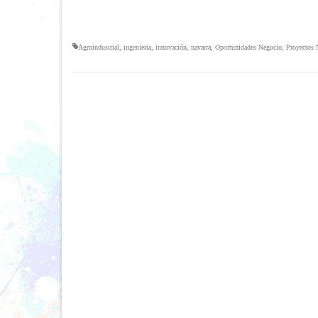
Agroindustrial
,
ingenieria
,
innovación
,
navarra
,
Oportunidades Negocio
,
Proyectos 