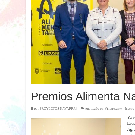
Premios Alimenta N
por
PROYECTOS NAVARRA
|
publicado en:
#interesante
,
Nuestro 
Ya s
Eros
Agro