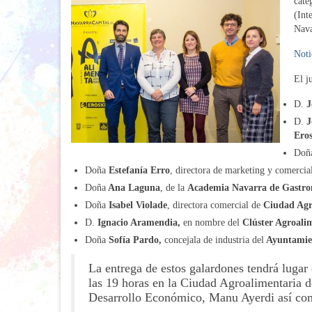
cate
(Int
Nava
Noti
El j
D.
J
D.
J
Eros
Doñ
Doña
Estefanía Erro
, directora de marketing y comercia
Doña
Ana Laguna
, de la
Academia Navarra de Gastr
Doña
Isabel Violade
, directora comercial de
Ciudad Agr
D.
Ignacio Aramendia,
en nombre del
Clúster Agroalim
Doña
Sofía Pardo,
concejala de industria del
Ayuntamie
La entrega de estos galardones tendrá lugar 
las 19 horas en la Ciudad Agroalimentaria de
Desarrollo Económico, Manu Ayerdi así como 