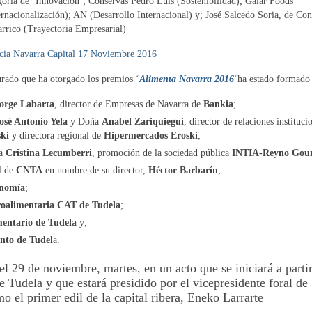
goría de ‘Innovación’; Conservas Pedro Luis (Sostenibilidad); Galar Foods
ernacionalización); AN (Desarrollo Internacional) y; José Salcedo Soria, de Con
rrico (Trayectoria Empresarial)
cia Navarra Capital 17 Noviembre 2016
urado que ha otorgado los premios ‘
Alimenta Navarra 2016
‘ha estado formado
orge Labarta
, director de Empresas de Navarra de
Bankia
;
osé Antonio Yela
y Doña
Anabel Zariquiegui
, director de relaciones instituci
ki
y directora regional de
Hipermercados Eroski
;
a
Cristina Lecumberri
, promoción de la sociedad pública
INTIA-Reyno Gou
l de
CNTA
en nombre de su director,
Héctor Barbarín
;
onomía
;
oalimentaria CAT de Tudela
;
entario de Tudela
y;
nto de Tudel
a.
el 29 de noviembre, martes, en un acto que se iniciará a parti
 Tudela y que estará presidido por el vicepresidente foral de
el primer edil de la capital ribera, Eneko Larrarte