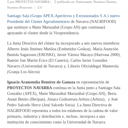
por
PROYECTOS NAVARRA
|
publicado en:
#interesante
,
Nuestros Clientes
,
Nuestros Proyectos
|
0
Energía
Santiago Sala (Grupo APEX-Aperitivos y Extrusionados S.A.) nuevo
Internacionalización
Presidente del Cluster Agroalimentario
de Navarra (NAGRIFOOD)
que sustituye a Maite Muruzabal (Grupo AN) que continuará
Clientes
apoyando el cluster desde la Vicepresidencia.
La Junta Directiva del clúster ha incorporado a seis nuevos miembros:
Contacto
Alberto Jesús Jiménez Mutiloa (Embutidos Goikoa), María Asunción
Bastida Sagarzazu (EROSKI), Javier Yárnoz Macaya (Harivasa 2000),
Noticias
Ramón San Martín Erice (El Caserío), Carlos Javier González
Navarro (Universidad de Navarra) y, Liborio Oficialdegui Manterola
(Granja Los Alecos).
Ignacio Aramendía Remírez de Ganuza
en representación de
PROYECTOS NAVARRA
continua en la Junta junto a Santiago Sala
González (APEX), Maite Muruzábal Muruzábal (Grupo AN), Berta
Anaut Benito (Beripan), Ainara Goikoetxea Arbizu (Arbizu), y José
Pedro Salcedo Herce (José Salcedo Soria). La Junta Directiva de
NAGRIFOOD representa a todos los eslabones de la cadena de valor:
primario, industria y distribución e, incluso, incorpora a una
institución de conocimiento como la Universidad de Navarra.