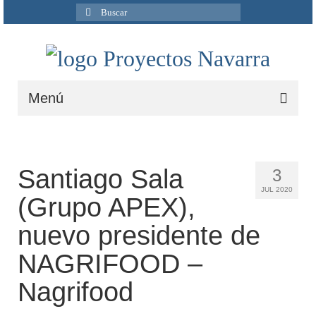
Buscar
por:
Menú
Inicio
Quiénes Somos
Santiago Sala
3
JUL 2020
Servicios
(Grupo APEX),
Ingeniería
nuevo presidente de
Ciclo del agua
NAGRIFOOD –
Medio Ambiente
Nagrifood
I+D+i