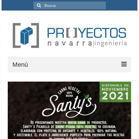
Buscar
por:
Menú
Inicio
Quiénes Somos
Servicios
Ingeniería
Ciclo del agua