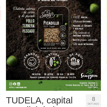
Medio Ambiente
I+D+i
Energía
Internacionalización
Clientes
Contacto
Noticias
TUDELA, capital
8
OCT 2021