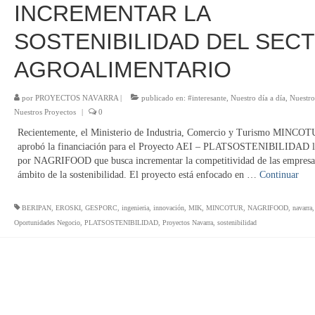
INCREMENTAR LA
SOSTENIBILIDAD DEL SEC
AGROALIMENTARIO
por
PROYECTOS NAVARRA
|
publicado en:
#interesante
,
Nuestro día a día
,
Nuestro
Nuestros Proyectos
|
0
Recientemente, el Ministerio de Industria, Comercio y Turismo MINCO
aprobó la financiación para el Proyecto AEI – PLATSOSTENIBILIDAD l
por NAGRIFOOD que busca incrementar la competitividad de las empresas
ámbito de la sostenibilidad. El proyecto está enfocado en …
Continuar
BERIPAN
,
EROSKI
,
GESPORC
,
ingenieria
,
innovación
,
MIK
,
MINCOTUR
,
NAGRIFOOD
,
navarra
,
Oportunidades Negocio
,
PLATSOSTENIBILIDAD
,
Proyectos Navarra
,
sostenibilidad