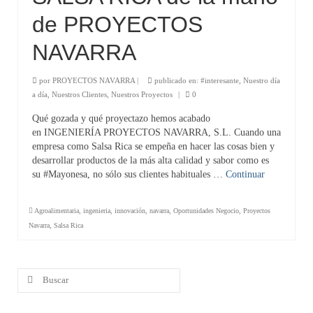
de PROYECTOS
Energía
NAVARRA
Internacionalización
Clientes
por
PROYECTOS NAVARRA
|
publicado en:
#interesante
,
Nuestro día
a día
,
Nuestros Clientes
,
Nuestros Proyectos
|
0
Contacto
Qué gozada y qué proyectazo hemos acabado
en INGENIERÍA PROYECTOS NAVARRA, S.L. Cuando una
Noticias
empresa como Salsa Rica se empeña en hacer las cosas bien y
desarrollar productos de la más alta calidad y sabor como es
su #Mayonesa, no sólo sus clientes habituales …
Continuar
Agroalimentaria
,
ingenieria
,
innovación
,
navarra
,
Oportunidades Negocio
,
Proyectos
Navarra
,
Salsa Rica
Buscar
por: