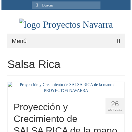
Buscar
por:
Menú
Inicio
Salsa Rica
Quiénes Somos
Servicios
Ingeniería
26
Proyección y
Ciclo del agua
OCT 2021
Crecimiento de
Medio Ambiente
SALSA RICA de la mano
I+D+i